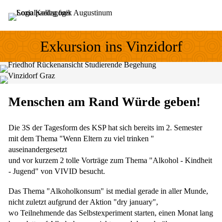
Sprung zum Hauptinhalt
Sprung zur Fusszeile
Exkursion ins Vinzidorf
Menschen am Rand Würde geben!
Die 3S der Tagesform des KSP hat sich bereits im 2. Semester
mit dem Thema "Wenn Eltern zu viel trinken "
auseinandergesetzt
und vor kurzem 2 tolle Vorträge zum Thema "Alkohol - Kindheit
- Jugend" von VIVID besucht.
Das Thema "Alkoholkonsum" ist medial gerade in aller Munde,
nicht zuletzt aufgrund der Aktion "dry january",
wo Teilnehmende das Selbstexperiment starten, einen Monat lang